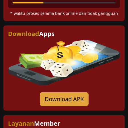
* waktu proses selama bank online dan tidak gangguan
Download
Apps
Download APK
Layanan
Member