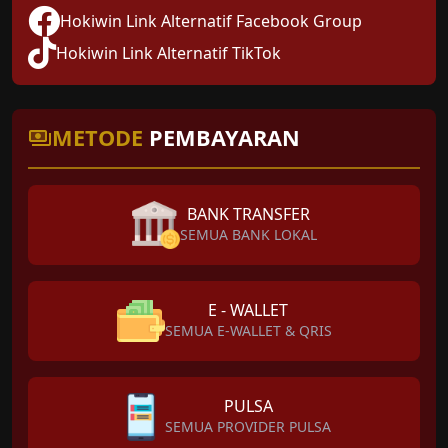
Hokiwin Link Alternatif Facebook Group
Hokiwin Link Alternatif TikTok
METODE
PEMBAYARAN
BANK TRANSFER
SEMUA BANK LOKAL
E - WALLET
SEMUA E-WALLET & QRIS
PULSA
SEMUA PROVIDER PULSA