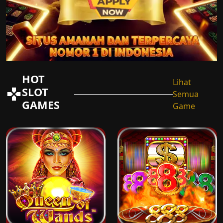
HOT
Lihat
SLOT
Semua
GAMES
Game