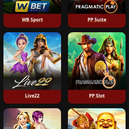
WB Sport
PP Suite
Live22
PP Slot