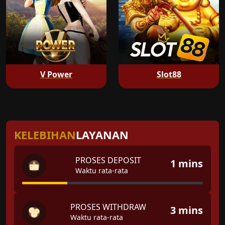
V Power
Slot88
KELEBIHAN
LAYANAN
PROSES DEPOSIT
1 mins
Waktu rata-rata
PROSES WITHDRAW
3 mins
Waktu rata-rata